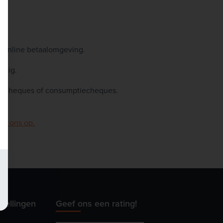
e online betaalomgeving.
eilig.
ecocheques of consumptiecheques.
et ons op.
stellingen
Geef ons een rating!