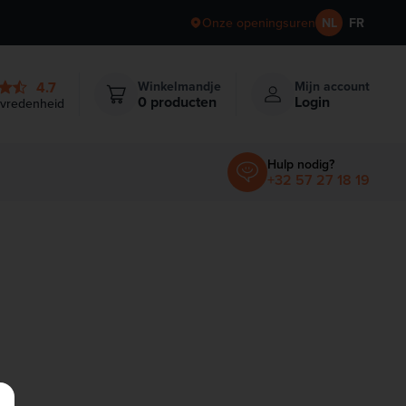
Onze openingsuren
NL
FR
4.7
Winkelmandje
Mijn account
Items in winkelmandje
0
producten
Login
evredenheid
Hulp nodig?
+32 57 27 18 19