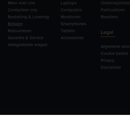
Meer over ons
Laptops
Onderwijsinste
Contacteer ons
Computers
Particulieren
Bestelling & Levering
Monitoren
Resellers
Betalen
Smartphones
Retourneren
Tablets
Legal
Garantie & Service
Accessoires
Veelgestelde vragen
Algemene voo
Cookie beleid
Privacy
Disclaimer