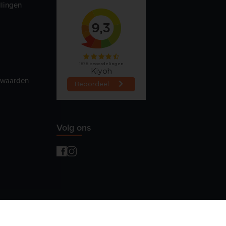
llingen
rwaarden
Volg ons