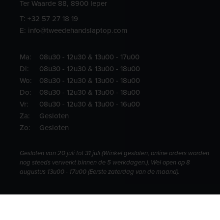
Ter Waarde 88, 8900 Ieper
T:
+32 57 27 18 19
E:
info@tweedehandslaptop.com
Ma:
08u30 - 12u30 & 13u00 - 17u00
Di:
08u30 - 12u30 & 13u00 - 18u00
Wo:
08u30 - 12u30 & 13u00 - 18u00
Do:
08u30 - 12u30 & 13u00 - 18u00
Vr:
08u30 - 12u30 & 13u00 - 16u00
Za:
Gesloten
Zo:
Gesloten
Gesloten van 20 juli tot 31 juli (Winkel gesloten, online orders worden
nog steeds verwerkt binnen de 5 werkdagen.), Wel open op 8
augustus 13u00 - 17u00 (Eerste zaterdag van de maand).
© 2026 Tweedehands Laptop. Alle rechten voorbehouden.