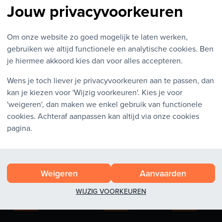
Jouw privacyvoorkeuren
met 3D-secure, verificatie van uw code met uw kaartlezer)
SSD
 Maestro (Elke kaart met dit logo erop)
Bekijk alles
Om onze website zo goed mogelijk te laten werken,
 NetBanking, KBC/CBC online
gebruiken we altijd functionele en analytische cookies. Ben
erlandse bankkaart en kaartlezer. Zo betaal je in een vertrouwd
je hiermee akkoord kies dan voor alles accepteren.
o
, marktleider in electronische betalingen. Je betaling verloopt v
Wens je toch liever je privacyvoorkeuren aan te passen, dan
e
fysieke winkel
en
ter plaatse
betalen met cash, bancontact, 
kan je kiezen voor 'Wijzig voorkeuren'. Kies je voor
t je kredietkaart.
'weigeren', dan maken we enkel gebruik van functionele
cookies. Achteraf aanpassen kan altijd via onze cookies
chrijving werken (vooraf te betalen), dan neemt u best
contact m
pagina.
Weigeren
Aanvaarden
WIJZIG VOORKEUREN
Klantenservice
Ons aanbod
Zakelijke be