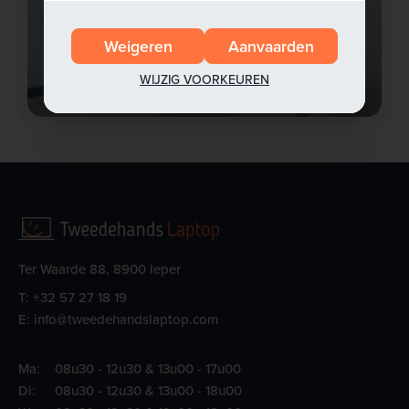
Weigeren
Aanvaarden
WIJZIG VOORKEUREN
Ter Waarde 88, 8900 Ieper
T:
+32 57 27 18 19
E:
info@tweedehandslaptop.com
Ma:
08u30 - 12u30 & 13u00 - 17u00
Di:
08u30 - 12u30 & 13u00 - 18u00