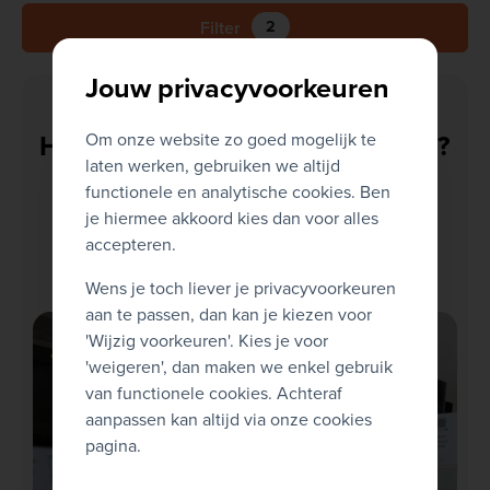
2
Filter
Actieve filters
Jouw privacyvoorkeuren
Hulp nodig? Of heb je een vraag?
Om onze website zo goed mogelijk te
laten werken, gebruiken we altijd
Bekijk zeker onze FAQ
functionele en analytische cookies. Ben
je hiermee akkoord kies dan voor alles
accepteren.
Veelgestelde vragen
Contacteer ons
Wens je toch liever je privacyvoorkeuren
aan te passen, dan kan je kiezen voor
'Wijzig voorkeuren'. Kies je voor
'weigeren', dan maken we enkel gebruik
van functionele cookies. Achteraf
aanpassen kan altijd via onze cookies
pagina.