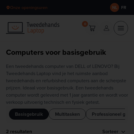
Skip to content
Onze openingsuren
NL
FR
0
Computers voor basisgebruik
Een tweedehands computer van DELL of LENOVO? Bij
Tweedehands Laptop vind je het ruimste aanbod
tweedehands en refurbished computers aan de scherpste
prijzen. Ideaal voor basisgebruik. Een tweedehands
computer wordt geleverd met 1 jaar garantie en wordt voor
verkoop uitvoerig technisch en fysiek getest.
Basisgebruik
Multitasken
Professioneel gebr
2 resultaten
Sorteer