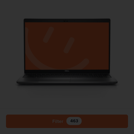
Laptops
DELL Latitude 5530
463
Filter
Actieve filters
Processor: CORE i7 12de gen.
RAM: 8 GB