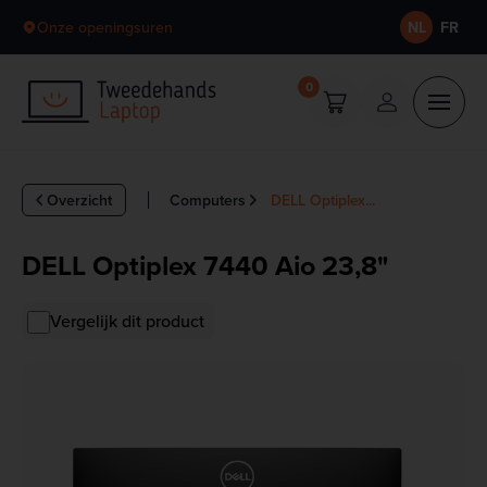
Skip to content
Onze openingsuren
NL
FR
0
Overzicht
Computers
DELL Optiplex...
DELL Optiplex 7440 Aio 23,8"
Vergelijk dit product