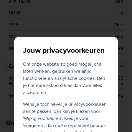
Mini HDMI
Nee
HDMI
Ja
VGA
Nee
DVI
Nee
Jouw privacyvoorkeuren
Numeriek toetsenbord
Nee
Om onze website zo goed mogelijk te
Extra informatie
laten werken, gebruiken we altijd
Afmetingen (D x B x
6.35 cm x 57.52 cm x 39.29
functionele en analytische cookies. Ben
H)
cm
je hiermee akkoord kies dan voor alles
accepteren.
Gewicht
9.76 kg
Wens je toch liever je privacyvoorkeuren
aan te passen, dan kan je kiezen voor
'Wijzig voorkeuren'. Kies je voor
Omschrijving
'weigeren', dan maken we enkel gebruik