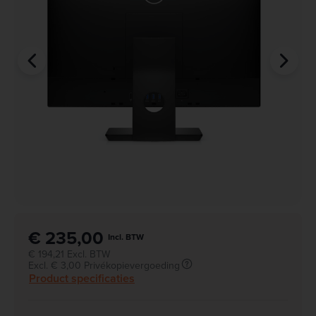
€ 235,00
Incl. BTW
€ 194,21 Excl. BTW
Excl. € 3,00 Privékopievergoeding
Product specificaties