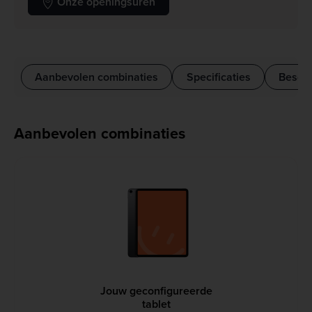
Onze openingsuren
Aanbevolen combinaties
Specificaties
Beschr
Aanbevolen combinaties
Jouw geconfigureerde
tablet