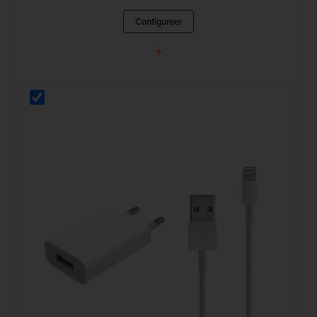
Configureer
+