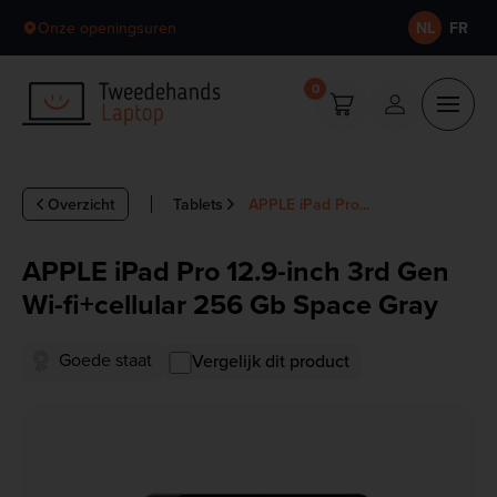
Skip to content
Onze openingsuren
NL
FR
0
Overzicht
Tablets
APPLE iPad Pro...
APPLE iPad Pro 12.9-inch 3rd Gen
Wi-fi+cellular 256 Gb Space Gray
Goede staat
Vergelijk dit product