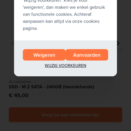
'Wijzig voorkeuren'. Kies je voor
'weigeren', dan maken we enkel gebruik
van functionele cookies. Achteraf
aanpassen kan altijd via onze cookies
pagina.
Weigeren
Aanvaarden
WIJZIG VOORKEUREN
Accessoires
SSD - M.2 SATA - 240GB (tweedehands)
€ 45,00
Voeg toe aan winkelmandje