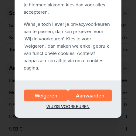
je hiermee akkoord kies dan voor alles
accepteren.
Scherm
Wens je toch liever je privacyvoorkeuren
Schermresolutie
2256x1504
aan te passen, dan kan je kiezen voor
Schermgrootte
15 inch
'Wijzig voorkeuren'. Kies je voor
'weigeren', dan maken we enkel gebruik
Touchscreen
Ja
van functionele cookies. Achteraf
aanpassen kan altijd via onze cookies
Aansluitingen
pagina.
Lan poort
Nee
Mobiel netwerk
Nee
Weigeren
Aanvaarden
USB 2
0
WIJZIG VOORKEUREN
USB 3
1
USB C
1