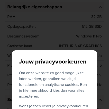
Belangrijke eigenschappen
RAM
32 GB
Opslagcapaciteit
512 GB SSD
Besturingssysteem
Windows 11 Pro
Grafische kaart
INTEL IRIS XE GRAPHICS
Webcam
Ja
Jouw privacyvoorkeuren
Processor type
CORE i5
Om onze website zo goed mogelijk te
Processor generatie
11de gen.
laten werken, gebruiken we altijd
functionele en analytische cookies. Ben
Processor
1145G7 2.6 GHz
je hiermee akkoord kies dan voor alles
accepteren.
Scherm
Wens je toch liever je privacyvoorkeuren