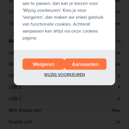
Schermresolutie
1920x1080
aan te passen, dan kan je kiezen voor
'Wijzig voorkeuren'. Kies je voor
Schermgrootte
14 inch
'weigeren', dan maken we enkel gebruik
Touchscreen
Nee
van functionele cookies. Achteraf
aanpassen kan altijd via onze cookies
pagina.
Aansluitingen
Lan poort
Ja
Weigeren
Aanvaarden
Mobiel netwerk
Nee
WIJZIG VOORKEUREN
USB 2
0
USB 3
4
USB C
0
Mini display port
Nee
Display port
Ja