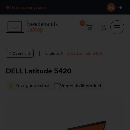
Skip to content
Onze openingsuren
NL
FR
0
Overzicht
Laptops
DELL Latitude 5420
DELL Latitude 5420
Zeer goede staat
Vergelijk dit product