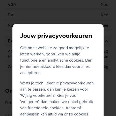
VGA
Nee
DVI
Nee
Numeriek toetsenbord
Nee
Jouw privacyvoorkeuren
Extra informatie
Om onze website zo goed mogelijk te
Afmetingen (D x B x
16.90 cm x 38.60 cm x 44.50
laten werken, gebruiken we altijd
H)
cm
functionele en analytische cookies. Ben
je hiermee akkoord kies dan voor alles
Gewicht
10.20 kg
accepteren.
Wens je toch liever je privacyvoorkeuren
aan te passen, dan kan je kiezen voor
Omschrijving
'Wijzig voorkeuren'. Kies je voor
'weigeren', dan maken we enkel gebruik
Belangrijkste kenmerken
van functionele cookies. Achteraf
aanpassen kan altijd via onze cookies
• Hoog presterende workstation toren die veel