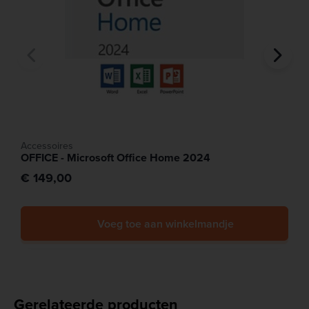
rekenkracht en grafische prestaties vereist zijn.
• Voor onderzoeksinstellingen, bedrijven of studio’s die
een degelijke workstation willen die meegaat, uitgebreid
kan worden en betrouwbaar is in intensief gebruik (24/7
scenario’s).
• Voor gebruikers die een “power desktop” willen hebben
met veel toekomstbestendigheid (grote RAM pool,
uitbreidbare opslag/grafica) in plaats van een standaard
office pc.
Accessoires
OFFICE - Microsoft Office Home 2024
€ 149,00
Voeg toe aan winkelmandje
Gerelateerde producten