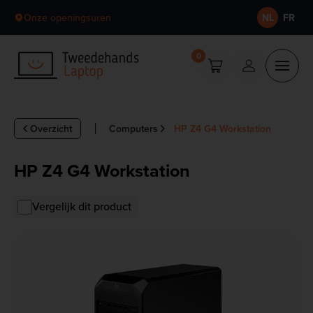
Skip to content
Onze openingsuren
NL
FR
0
Overzicht
Computers
HP Z4 G4 Workstation
HP Z4 G4 Workstation
Vergelijk dit product