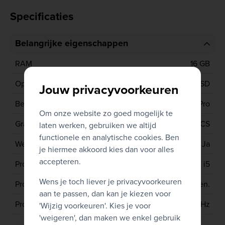
Specificaties
Belangrijke eigenschappen
RAM
16 GB
Opslagcapaciteit
256 GB SSD
Jouw privacyvoorkeuren
Besturingssysteem
Windows 11 Pro
Om onze website zo goed mogelijk te
Grafische kaart
INTEL IRIS XE GRAPHICS
laten werken, gebruiken we altijd
functionele en analytische cookies. Ben
Webcam
Ja
je hiermee akkoord kies dan voor alles
accepteren.
Processor type
CORE i5
Wens je toch liever je privacyvoorkeuren
Processor generatie
11de gen.
aan te passen, dan kan je kiezen voor
Processor
1135G7 2.4 GHz
'Wijzig voorkeuren'. Kies je voor
'weigeren', dan maken we enkel gebruik