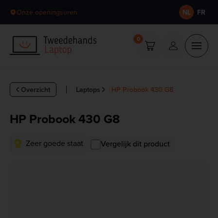
Skip to content
Onze openingsuren
NL
FR
0
Overzicht
Laptops
HP Probook 430 G8
HP Probook 430 G8
Zeer goede staat
Vergelijk dit product