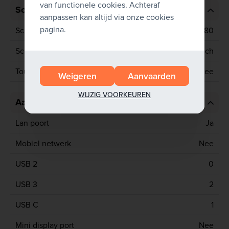
van functionele cookies. Achteraf
Scherm
aanpassen kan altijd via onze cookies
pagina.
Schermresolutie
1920x1080
Schermgrootte
13.3 inch
Touchscreen
Nee
Weigeren
Aanvaarden
WIJZIG VOORKEUREN
Aansluitingen
Lan poort
Ja
Mobiel netwerk
Nee
USB 2
0
USB 3
2
USB C
1
Mini display port
Nee