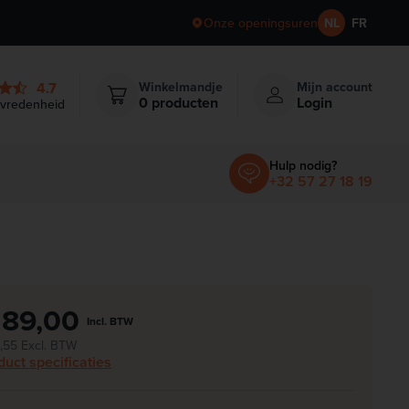
Onze openingsuren
NL
FR
4.7
Winkelmandje
Mijn account
Items in winkelmandje
0
producten
Login
evredenheid
Hulp nodig?
+32 57 27 18 19
 89,00
Incl. BTW
,55 Excl. BTW
duct specificaties