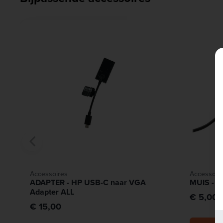
Accessoires
Accessoir
ADAPTER - HP USB-C naar VGA
MUIS - U
Adapter ALL
€ 5,00
€ 15,00