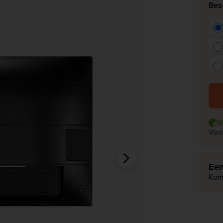
Bes
SSD
Bekijk alles
V
Voo
Een
Kom