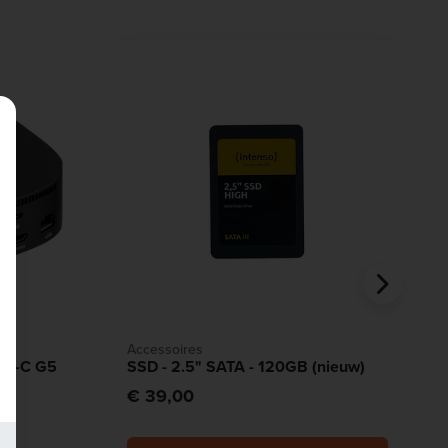
Accessoires
SB-C G5
SSD - 2.5" SATA - 120GB (nieuw)
€ 39,00