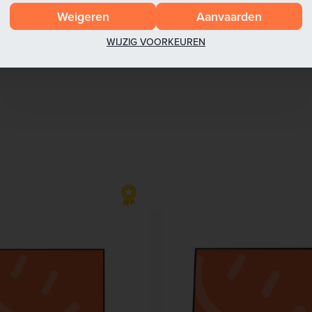
Voeg toe aan
Weigeren
Aanvaarden
winkelmandje
Voeg toe aan
winkelmandj
WIJZIG VOORKEUREN