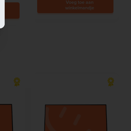
Voeg toe aan
winkelmandje
e