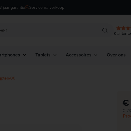
3 jaar garantie
Service na verkoop
oek?
Klantent
rtphones
Tablets
Accessoires
Over ons
rken
Merken
Type
qpteb/00
PLE
APPLE
Laptoptassen
OMI
SAMSUNG
Sleeves
€
Muizen
Bekijk alles
Bekijk alles
Toetsenborden
€ 73
Pro
Kabels
Adapters