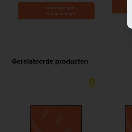
Voeg toe aan
winkelmandje
Gerelateerde producten