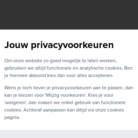
Jouw privacyvoorkeuren
Om onze website zo goed mogelijk te laten werken,
gebruiken we altijd functionele en analytische cookies. Ben
je hiermee akkoord kies dan voor alles accepteren.
Wens je toch liever je privacyvoorkeuren aan te passen, dan
kan je kiezen voor 'Wijzig voorkeuren'. Kies je voor
'weigeren', dan maken we enkel gebruik van functionele
es
Accessoires
cookies. Achteraf aanpassen kan altijd via onze cookies
SB (tweedehands)
DOCKINGSTATION - HP U
pagina.
Essential Dock
€ 75,00