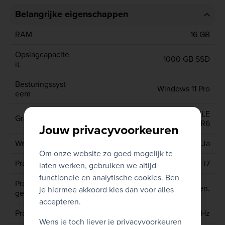
Belangrijke eigenschappen
RAM
16 GB
Opslagcapacite
1000 GB SSD
it
Besturingssyst
Windows 11 Pro
eem
NVIDIA QUADRO T1000 MOBILE
Grafische kaart
4GB GDDR6
Jouw privacyvoorkeuren
Webcam
Ja
Om onze website zo goed mogelijk te
Processor type
CORE i7
laten werken, gebruiken we altijd
functionele en analytische cookies. Ben
Processor
10de gen.
je hiermee akkoord kies dan voor alles
generatie
accepteren.
Processor
10750H 2.6 GHz
Wens je toch liever je privacyvoorkeuren