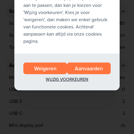
aan te passen, dan kan je kiezen voor
Scherm
'Wijzig voorkeuren'. Kies je voor
'weigeren', dan maken we enkel gebruik
Schermresolutie
1920x1080
van functionele cookies. Achteraf
aanpassen kan altijd via onze cookies
Schermgrootte
15.6 inch
pagina.
Touchscreen
Nee
Aansluitingen
Weigeren
Aanvaarden
Mobiel netwerk
Nee
WIJZIG VOORKEUREN
USB 2
0
USB 3
2
USB C
2
Mini display port
Ja