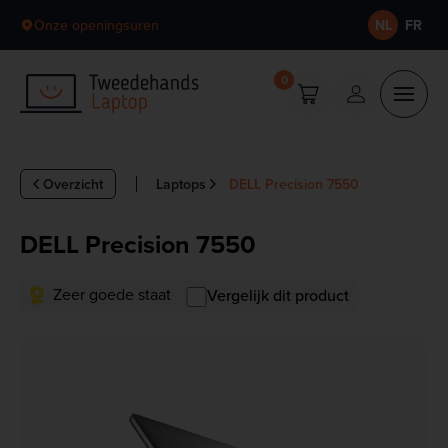
Skip to content
Onze openingsuren
NL
FR
0
Overzicht
Laptops
DELL Precision 7550
DELL Precision 7550
Zeer goede staat
Vergelijk dit product