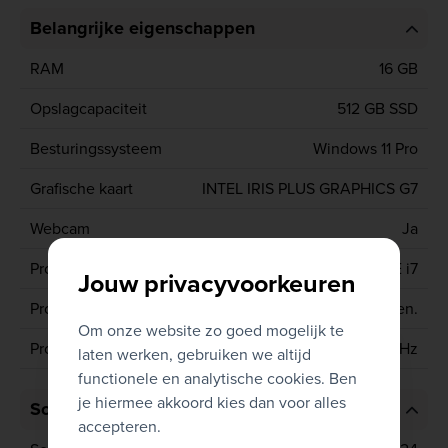
Belangrijke eigenschappen
RAM
16 GB
Opslagcapaciteit
512 GB SSD
Besturingssysteem
Windows 11 Pro
Grafische kaart
INTEL IRIS PLUS GRAPHICS G7
Webcam
Ja
Processor type
CORE i7
Jouw privacyvoorkeuren
Processor generatie
10de gen.
Om onze website zo goed mogelijk te
Processor
1065G7 1.3 GHz
laten werken, gebruiken we altijd
functionele en analytische cookies. Ben
je hiermee akkoord kies dan voor alles
Scherm
accepteren.