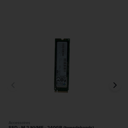
!! Upgrade naar groter werkgeheugen of SSD is niet
mogelijk.
Accessoires
SSD - M.2 NVME - 240GB (tweedehands)