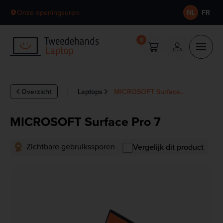
Skip to content
Onze openingsuren
NL
FR
0
Overzicht
Laptops
MICROSOFT Surface...
MICROSOFT Surface Pro 7
Zichtbare gebruikssporen
Vergelijk dit product