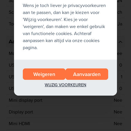
Schermresolutie
2736x1824
Wens je toch liever je privacyvoorkeuren
Schermgrootte
12.3 inch
aan te passen, dan kan je kiezen voor
'Wijzig voorkeuren'. Kies je voor
Touchscreen
Ja
'weigeren', dan maken we enkel gebruik
van functionele cookies. Achteraf
aanpassen kan altijd via onze cookies
Aansluitingen
pagina.
Mobiel netwerk
Nee
USB 2
0
Weigeren
Aanvaarden
USB 3
1
WIJZIG VOORKEUREN
USB C
0
Mini display port
Nee
Display port
Nee
Mini HDMI
Nee