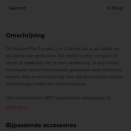
Gewicht
0.78 kg
Omschrijving
De Surface Pro 7 is een 2-in-1 toestel die je als tablet en
als laptop kan gebruiken. Dit model is zeer compact en
neem je makkelijk met je mee onderweg. Je kan zowel
het klavier als het touchscreen gebruiken voor notities te
nemen. Hou er wel rekening mee dat deze laptop minder
aansluitingen heeft dan andere laptops.
Het toetsenbord is NIET automatisch inbegrepen.Te
bekijken bij de specificaties (keyboard)
Lees meer
Aanbevolen: internet, e-mail, tekstverwerking, studie,
Bijpassende accessoires
films kijken, foto's bewerken (Photoshop)