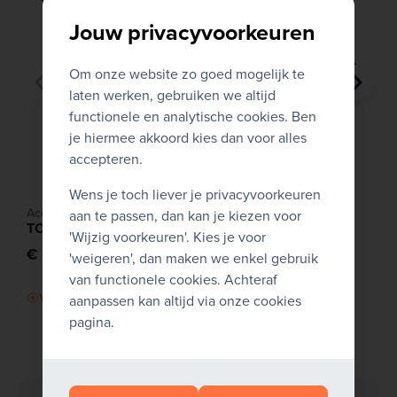
Jouw privacyvoorkeuren
Om onze website zo goed mogelijk te
laten werken, gebruiken we altijd
functionele en analytische cookies. Ben
je hiermee akkoord kies dan voor alles
accepteren.
Wens je toch liever je privacyvoorkeuren
Accessoires
aan te passen, dan kan je kiezen voor
TOETSENBORD - USB BE AZERTY (nieuw)
'Wijzig voorkeuren'. Kies je voor
€ 10,00
'weigeren', dan maken we enkel gebruik
van functionele cookies. Achteraf
Vergelijk dit product
aanpassen kan altijd via onze cookies
pagina.