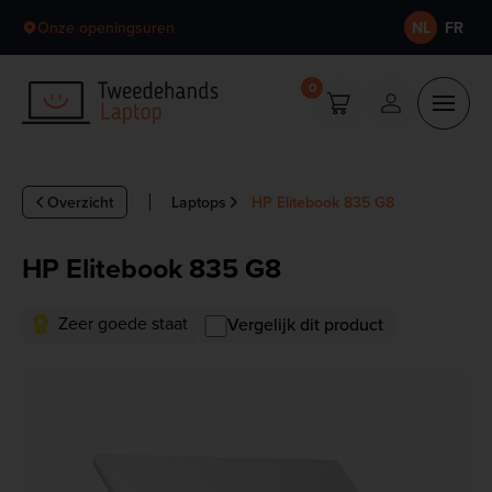
Skip to content
Onze openingsuren
NL
FR
0
Overzicht
Laptops
HP Elitebook 835 G8
HP Elitebook 835 G8
Zeer goede staat
Vergelijk dit product