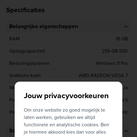
Specificaties
Belangrijke eigenschappen
RAM
16 GB
Opslagcapaciteit
256 GB SSD
Besturingssysteem
Windows 11 Pro
Grafische kaart
AMD RADEON VEGA 7
Webcam
Ja
Jouw privacyvoorkeuren
Processor type
AMD RYZEN 5
Om onze website zo goed mogelijk te
Processor
PRO 5650U 2.3 GHz
laten werken, gebruiken we altijd
functionele en analytische cookies. Ben
Scherm
je hiermee akkoord kies dan voor alles