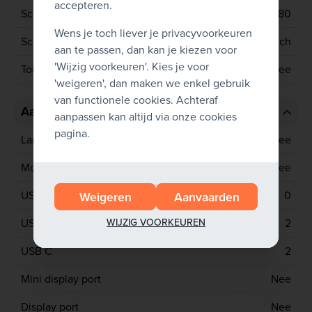
accepteren.
Schermresolutie
1920x1080
Wens je toch liever je privacyvoorkeuren
Schermgrootte
13.3 inch
aan te passen, dan kan je kiezen voor
'Wijzig voorkeuren'. Kies je voor
Touchscreen
Nee
'weigeren', dan maken we enkel gebruik
van functionele cookies. Achteraf
Aansluitingen
aanpassen kan altijd via onze cookies
pagina.
Lan poort
Nee
Mobiel netwerk
Nee
USB 2
0
Weigeren
Aanvaarden
WIJZIG VOORKEUREN
USB 3
2
USB C
2
Mini display port
Nee
Display port
Nee