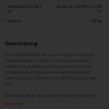
Afmetingen (D x B x
20.46 cm x 30.78 cm x 1.78
H)
cm
Gewicht
1.27 kg
Omschrijving
De HP EliteBook 835 G8 is een krachtige en stijlvolle
zakelijke laptop, ontworpen voor professionals die
mobiliteit en prestaties willen combineren. Met een
scherp 13,3-inch display en een slank, lichtgewicht
ontwerp werk je comfortabel en efficiënt, waar je ook
bent.
Deze laptop levert betrouwbare prestaties dankzij de
nieuwste technologieën en biedt uitgebreide
Lees meer
beveiligingsfuncties om jouw data te beschermen. Met