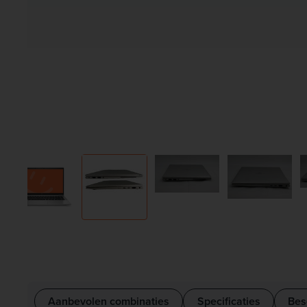
Aanbevolen combinaties
Specificaties
Bes