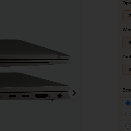
Ops
SSD
Bekijk alles
Wer
Toe
A
Bes