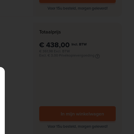
Voor 15u besteld, morgen geleverd!
Totaalprijs
€ 438,00
Incl. BTW
€ 361,98 Excl. BTW
Excl. € 3,00 Privékopievergoeding
In mijn winkelwagen
Voor 15u besteld, morgen geleverd!