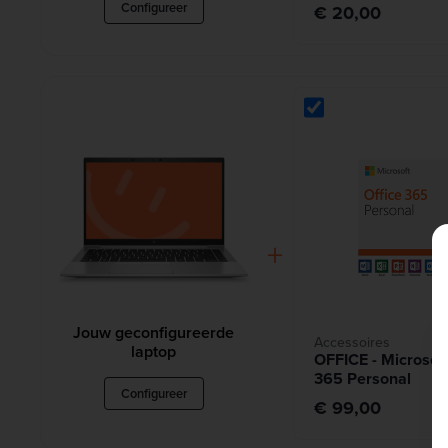
Configureer
€ 20,00
+
Jouw geconfigureerde
Accessoires
laptop
OFFICE - Microsoft
365 Personal
Configureer
€ 99,00