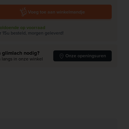
Voeg toe aan winkelmandje
oldoende op voorraad
r 15u besteld, morgen geleverd!
 glimlach nodig?
Onze openingsuren
 langs in onze winkel