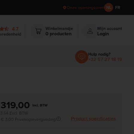
Onze openingsuren
NL
FR
4.7
Winkelmandje
Mijn account
Items in winkelmandje
0
producten
Login
evredenheid
Hulp nodig?
+32 57 27 18 19
 319,00
Incl. BTW
3,64 Excl. BTW
Product specificaties
. € 3,00 Privékopievergoeding