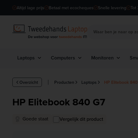
Skip to content
Altijd lage prijs
Betaal met ecocheques
Snelle levering
Tot 
Waar ben je naar op z
Laptops
Computers
Monitoren
Sma
Wat
Wat
Merk
past
Merk
past
Merken
Me
en
er bij
en
er bij
Overzicht
Producten
Laptops
HP Elitebook 840
jou?
jou?
APPLE
Basis
ACER
Basisg
DELL
AP
gebru
ebruik
ASUS
ik
APPL
HP
XIA
HP Elitebook 840 G7
E
Multita
DELL
Multit
sken
LENOVO
asken
DELL
HP
Profes
LG
Goede staat
Vergelijk dit product
Profe
GIGA
sionee
LENO
ssion
BYTE
l
PHILIPS
VO
eel
gebrui
gebru
HP
k
SAMSUNG