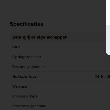
Specificaties
Belangrijke eigenschappen
RAM
Opslagcapaciteit
Besturingssysteem
Grafische kaart
INTEL 
Webcam
Processor type
Processor generatie