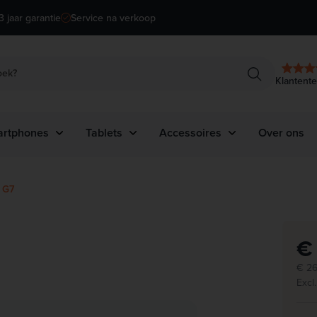
3 jaar garantie
Service na verkoop
oek?
Klantent
rtphones
Tablets
Accessoires
Over ons
rken
Merken
Type
 G7
PLE
APPLE
Laptoptassen
OMI
SAMSUNG
Sleeves
€
Muizen
Bekijk alles
Bekijk alles
Toetsenborden
€ 26
Excl
Kabels
Adapters