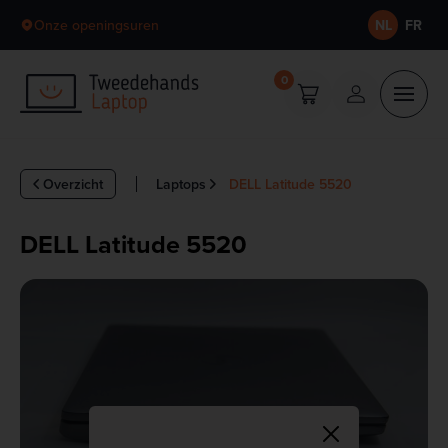
Skip to content
Onze openingsuren
NL
FR
0
Overzicht
Laptops
DELL Latitude 5520
DELL Latitude 5520