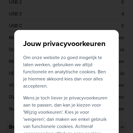
USB 2
0
USB 3
4
USB C
0
Mini display port
Nee
Jouw privacyvoorkeuren
Display port
Ja
Om onze website zo goed mogelijk te
Mini HDMI
Nee
laten werken, gebruiken we altijd
functionele en analytische cookies. Ben
HDMI
Ja
je hiermee akkoord kies dan voor alles
VGA
Nee
accepteren.
DVI
Nee
Wens je toch liever je privacyvoorkeuren
aan te passen, dan kan je kiezen voor
Numeriek toetsenbord
Nee
'Wijzig voorkeuren'. Kies je voor
'weigeren', dan maken we enkel gebruik
van functionele cookies. Achteraf
Bediening