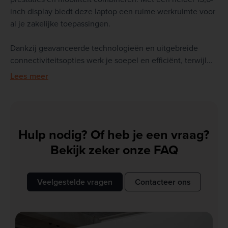
inch display biedt deze laptop een ruime werkruimte voor
al je zakelijke toepassingen.
Dankzij geavanceerde technologieën en uitgebreide
connectiviteitsopties werk je soepel en efficiënt, terwijl
het robuuste chassis zorgt voor duurzaamheid en
Lees meer
betrouwbaarheid. Met sterke beveiligingsfuncties
bescherm je je data, zodat je met vertrouwen aan elke
taak begint.
Hulp nodig? Of heb je een vraag?
Kies voor de Dell Latitude 5520 en ervaar een perfecte
balans tussen kracht, functionaliteit en draagbaarheid.
Bekijk zeker onze FAQ
Veelgestelde vragen
Contacteer ons