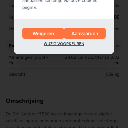
aanpassen kan altijd via onze cookies
Taal toetsenbord
Azerty
pagina.
Keyboard
BE
Overstickerd toetsenbord
Nee
Weigeren
Aanvaarden
WIJZIG VOORKEUREN
Extra informatie
Afmetingen (D x B x
23.62 cm x 35.78 cm x 2.22
H)
cm
Gewicht
1.59 kg
Omschrijving
De Dell Latitude 5520 is een krachtige en veelzijdige
zakelijke laptop, ontworpen voor professionals die hoge
prestaties en mobiliteit combineren. Met een helder 15,6-