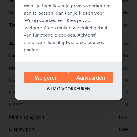
Schermresolutie
1920x1080
Wens je toch liever je privacyvoorkeuren
Schermgrootte
15.6 inch
aan te passen, dan kan je kiezen voor
'Wijzig voorkeuren'. Kies je voor
Touchscreen
Nee
'weigeren', dan maken we enkel gebruik
van functionele cookies. Achteraf
aanpassen kan altijd via onze cookies
Aansluitingen
pagina.
Lan poort
Ja
Mobiel netwerk
Nee
Weigeren
Aanvaarden
USB 2
0
WIJZIG VOORKEUREN
USB 3
2
USB C
2
Mini display port
Nee
Display port
Nee