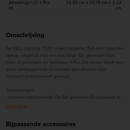
Afmetingen (D x B x
23.33 cm x 35.78 cm x 2.22
H)
cm
Omschrijving
De DELL Latitude 5530 is een moderne 15.6 inch zakelijke
laptop, uitgerust met een krachtige 12e generatie Intel
Core i5-processor en Windows 11 Pro. Dit toestel biedt een
groot werkoppervlak en actuele specificaties voor
intensief professioneel gebruik.
Toepassingen:
- Intensief kantoorwerk: De 12e generatie i5-processor is
geoptimaliseerd voor efficiënt multitasken en het draaien
Lees meer
van moderne zakelijke software.
- Vaste werkplek: Dankzij de ingebouwde LAN-poort en
Bijpassende accessoires
HDMI-aansluiting is het toestel eenvoudig te integreren in