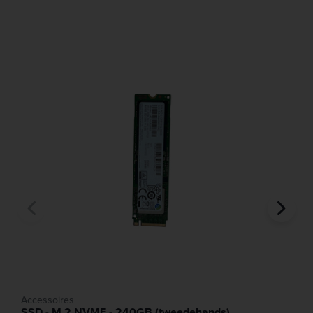
een bedraad kantoornetwerk met externe schermen.
- Connectiviteit: Voorzien van twee USB-C poorten voor
het aansluiten van moderne dockingstations en snelle
dataoverdracht.
Accessoires
SSD - M.2 NVME - 240GB (tweedehands)