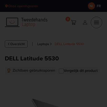
Skip to content
Onze openingsuren
NL
FR
0
Overzicht
Laptops
DELL Latitude 5530
DELL Latitude 5530
Zichtbare gebruikssporen
Vergelijk dit product