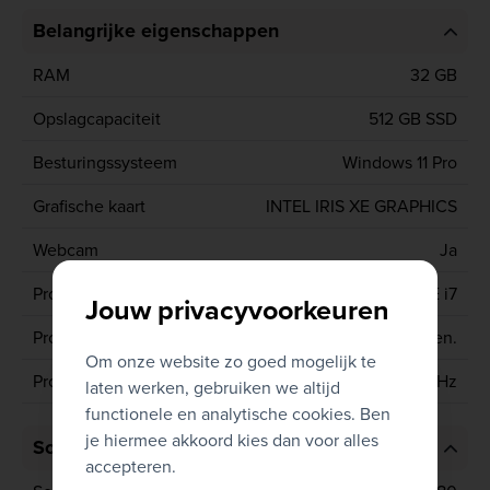
Belangrijke eigenschappen
RAM
32 GB
Opslagcapaciteit
512 GB SSD
Besturingssysteem
Windows 11 Pro
Grafische kaart
INTEL IRIS XE GRAPHICS
Webcam
Ja
Processor type
CORE i7
Jouw privacyvoorkeuren
Processor generatie
12de gen.
Om onze website zo goed mogelijk te
Processor
1270P 2.2 GHz
laten werken, gebruiken we altijd
functionele en analytische cookies. Ben
je hiermee akkoord kies dan voor alles
Scherm
accepteren.