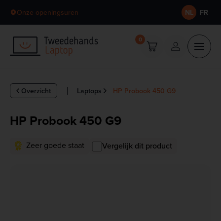
Skip to content
Onze openingsuren
NL
FR
0
Overzicht
Laptops
HP Probook 450 G9
HP Probook 450 G9
Zeer goede staat
Vergelijk dit product