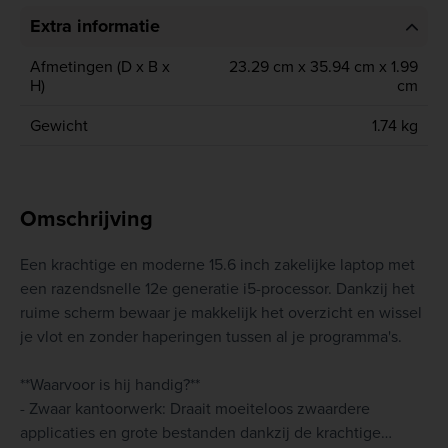
Extra informatie
Afmetingen (D x B x
23.29 cm x 35.94 cm x 1.99
H)
cm
Gewicht
1.74 kg
Omschrijving
Een krachtige en moderne 15.6 inch zakelijke laptop met
een razendsnelle 12e generatie i5-processor. Dankzij het
ruime scherm bewaar je makkelijk het overzicht en wissel
je vlot en zonder haperingen tussen al je programma's.
**Waarvoor is hij handig?**
- Zwaar kantoorwerk: Draait moeiteloos zwaardere
applicaties en grote bestanden dankzij de krachtige