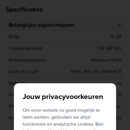
Specificaties
Belangrijke eigenschappen
RAM
16 GB
Opslagcapaciteit
512 GB SSD
Besturingssysteem
Windows 11 Pro
Grafische kaart
INTEL IRIS XE GRAPHICS
Webcam
Ja
Jouw privacyvoorkeuren
Processor type
CORE i5
Processor generatie
12de gen.
Om onze website zo goed mogelijk te
laten werken, gebruiken we altijd
Processor
1235U 4.4 GHz
functionele en analytische cookies. Ben