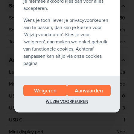
je hiermee akkoord kies dan voor alles
Scherm
accepteren.
Schermresolutie
1920x1080
Wens je toch liever je privacyvoorkeuren
aan te passen, dan kan je kiezen voor
Schermgrootte
15.6 inch
'Wijzig voorkeuren'. Kies je voor
'weigeren', dan maken we enkel gebruik
Touchscreen
Nee
van functionele cookies. Achteraf
aanpassen kan altijd via onze cookies
Aansluitingen
pagina.
Lan poort
Ja
Mobiel netwerk
Nee
Weigeren
Aanvaarden
USB 2
0
WIJZIG VOORKEUREN
USB 3
3
USB C
1
Mini display port
Nee