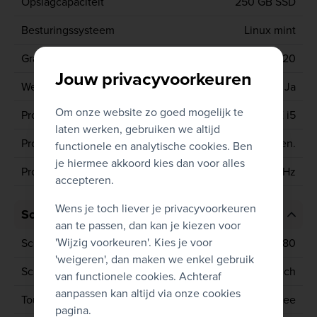
Opslagcapaciteit
250 GB SSD
Besturingssysteem
Linux mint
Grafische kaart
INTEL HD GRAPHICS 620
Jouw privacyvoorkeuren
Webcam
Ja
Om onze website zo goed mogelijk te
Processor type
CORE i5
laten werken, gebruiken we altijd
Processor generatie
7de gen.
functionele en analytische cookies. Ben
je hiermee akkoord kies dan voor alles
Processor
7200U 2.5 GHz
accepteren.
Wens je toch liever je privacyvoorkeuren
Scherm
aan te passen, dan kan je kiezen voor
'Wijzig voorkeuren'. Kies je voor
Schermresolutie
1920x1080
'weigeren', dan maken we enkel gebruik
Schermgrootte
15.6 inch
van functionele cookies. Achteraf
aanpassen kan altijd via onze cookies
Touchscreen
Nee
pagina.