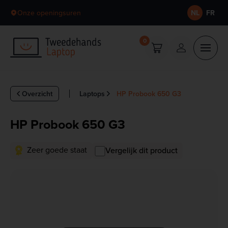
Skip to content
Onze openingsuren
NL
FR
0
Overzicht
Laptops
HP Probook 650 G3
HP Probook 650 G3
Zeer goede staat
Vergelijk dit product