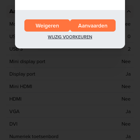
Aansluitingen
Mobiel netwerk
Nee
Weigeren
Aanvaarden
USB 2
0
WIJZIG VOORKEUREN
USB 3
2
Mini display port
Nee
Display port
Ja
Mini HDMI
Nee
HDMI
Nee
VGA
Ja
DVI
Nee
Numeriek toetsenbord
Ja