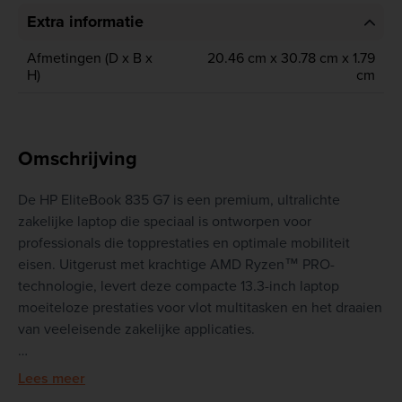
Extra informatie
Afmetingen (D x B x
20.46 cm x 30.78 cm x 1.79
H)
cm
Omschrijving
De HP EliteBook 835 G7 is een premium, ultralichte
zakelijke laptop die speciaal is ontworpen voor
professionals die topprestaties en optimale mobiliteit
eisen. Uitgerust met krachtige AMD Ryzen™ PRO-
technologie, levert deze compacte 13.3-inch laptop
moeiteloze prestaties voor vlot multitasken en het draaien
van veeleisende zakelijke applicaties.
Het verfijnde, moderne design zorgt voor een
Lees meer
professionele uitstraling die perfect aansluit bij de hybride