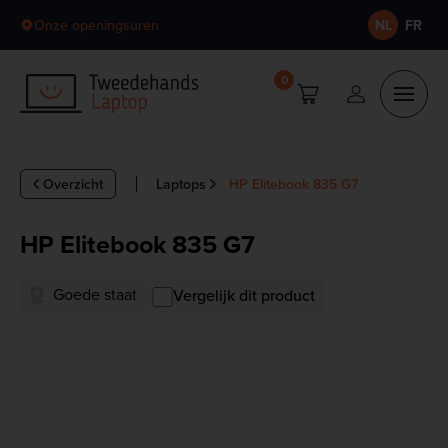
Skip to content
Onze openingsuren
NL
FR
0
Overzicht
Laptops
HP Elitebook 835 G7
HP Elitebook 835 G7
Goede staat
Vergelijk dit product