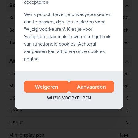
accepteren.
Scherm
Wens je toch liever je privacyvoorkeuren
Schermresolutie
1920x1080
aan te passen, dan kan je kiezen voor
'Wijzig voorkeuren'. Kies je voor
Schermgrootte
13.3 inch
'weigeren', dan maken we enkel gebruik
Touchscreen
Nee
van functionele cookies. Achteraf
aanpassen kan altijd via onze cookies
pagina.
Aansluitingen
Lan poort
Nee
Mobiel netwerk
Nee
Weigeren
Aanvaarden
USB 2
0
WIJZIG VOORKEUREN
USB 3
2
USB C
2
Mini display port
Nee