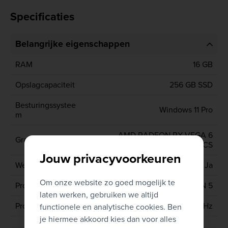
Specificaties
Belangrijke eigenschappen
RAM
16 GB
Opslagcapaciteit
256 GB SSD
Besturingssystee
Windows 11 Pro
m
AMD RADEON RX VEGA 6
Grafische kaart
GRAPHICS
Jouw privacyvoorkeuren
Webcam
Ja
Om onze website zo goed mogelijk te
Processor type
AMD RYZEN 5
laten werken, gebruiken we altijd
Processor
PRO 4650U 2.1 GHz
functionele en analytische cookies. Ben
je hiermee akkoord kies dan voor alles