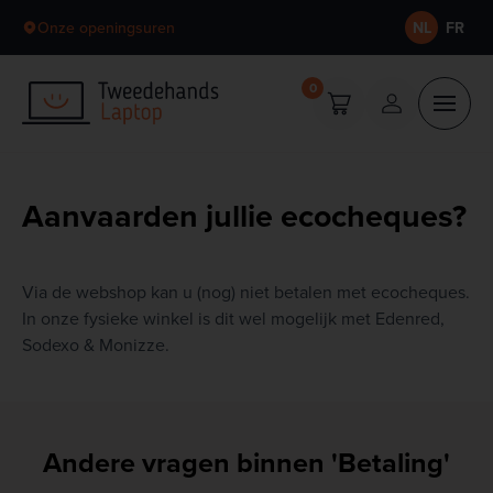
Skip to content
Onze openingsuren
NL
FR
0
Aanvaarden jullie ecocheques?
Via de webshop kan u (nog) niet betalen met ecocheques.
In onze fysieke winkel is dit wel mogelijk met Edenred,
Sodexo & Monizze.
Andere vragen binnen 'Betaling'