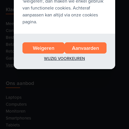
'weigeren', dan maken we enkel gebruik
van functionele cookies. Achteraf
Klantenservice
aanpassen kan altijd via onze cookies
pagina.
Meer over ons
Contacteer ons
Bestelling & Levering
Betalen
Weigeren
Aanvaarden
Retourneren
Garantie & Service
WIJZIG VOORKEUREN
Veelgestelde vragen
Ons aanbod
Laptops
Computers
Monitoren
Smartphones
Tablets