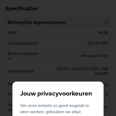
Specificaties
Belangrijke eigenschappen
RAM
16 GB
Opslagcapaciteit
512 GB SSD
Besturingssystee
Windows 11 Pro
m
NVIDIA QUADRO P520 2GB
Grafische kaart
GDDR5
Webcam
Ja
Jouw privacyvoorkeuren
Processor type
CORE i5
Processor
Om onze website zo goed mogelijk te
10de gen.
generatie
laten werken, gebruiken we altijd