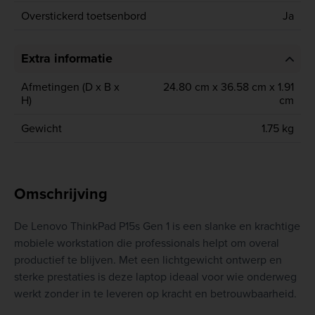
Overstickerd toetsenbord
Ja
Extra informatie
Afmetingen (D x B x
24.80 cm x 36.58 cm x 1.91
H)
cm
Gewicht
1.75 kg
Omschrijving
De Lenovo ThinkPad P15s Gen 1 is een slanke en krachtige
mobiele workstation die professionals helpt om overal
productief te blijven. Met een lichtgewicht ontwerp en
sterke prestaties is deze laptop ideaal voor wie onderweg
werkt zonder in te leveren op kracht en betrouwbaarheid.