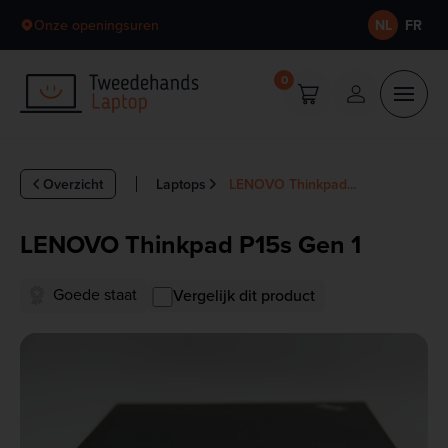
Skip to content
Onze openingsuren
NL
FR
0
Overzicht
Laptops
LENOVO Thinkpad...
LENOVO Thinkpad P15s Gen 1
Goede staat
Vergelijk dit product