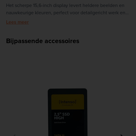
Het scherpe 15,6-inch display levert heldere beelden en
nauwkeurige kleuren, perfect voor detailgericht werk en
multitasking. De robuuste ThinkPad-bouw en uitgebreide
Lees meer
connectiviteitsopties zorgen ervoor dat je flexibel en
veilig aan de slag kunt, waar je ook bent.
Bijpassende accessoires
Kies voor de ThinkPad P15s Gen 1 en ervaar de perfecte
combinatie van draagbaarheid, prestaties en
duurzaamheid – de slimme keuze voor de moderne
professional.