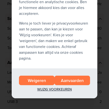
functionele en analytische cookies. Ben
Processor
10310U 1.7 GHz
je hiermee akkoord kies dan voor alles
accepteren.
Scherm
Wens je toch liever je privacyvoorkeuren
Schermresolutie
1920x1080
aan te passen, dan kan je kiezen voor
'Wijzig voorkeuren'. Kies je voor
Schermgrootte
15.6 inch
'weigeren', dan maken we enkel gebruik
van functionele cookies. Achteraf
Touchscreen
Nee
aanpassen kan altijd via onze cookies
pagina.
Aansluitingen
Lan poort
Ja
Weigeren
Aanvaarden
Mobiel netwerk
Nee
WIJZIG VOORKEUREN
USB 2
0
USB 3
2