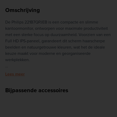
Omschrijving
De Philips 221B7QPJEB is een compacte en slimme
kantoormonitor, ontworpen voor maximale productiviteit
met een sterke focus op duurzaamheid. Voorzien van een
Full HD IPS-paneel, garandeert dit scherm haarscherpe
beelden en natuurgetrouwe kleuren, wat het de ideale
keuze maakt voor moderne en georganiseerde
werkplekken.
Toepassingen:
Lees meer
PowerSensor-technologie: Deze monitor beschikt over
Bijpassende accessoires
een ingebouwde sensor die de helderheid automatisch
verlaagt wanneer de gebruiker wegloopt. Dit bespaart tot
wel 80% op de energiekosten en verlengt de levensduur
van het scherm.