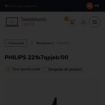
Skip to content
Onze openingsuren
NL
FR
0
Overzicht
Monitoren
PHILIPS...
PHILIPS 221b7qpjeb/00
Zeer goede staat
Vergelijk dit product