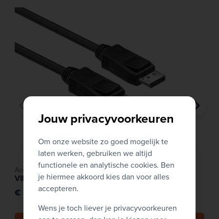
Superieur ergonomisch comfort: De 'SmartErgoBase'
maakt het mogelijk om de hoogte, kantelhoek en rotatie
(inclusief 90° pivot) aan te passen voor een gezonde
werkhouding, waardoor fysieke belasting wordt
verminderd.
Ultra-smalle rand: Dankzij de minimalistische randen is dit
model uitermate geschikt voor opstellingen met meerdere
monitoren naast elkaar, wat zorgt voor een vloeiende
Jouw privacyvoorkeuren
visuele overgang.
Om onze website zo goed mogelijk te
laten werken, gebruiken we altijd
functionele en analytische cookies. Ben
Accessoires
je hiermee akkoord kies dan voor alles
VIDEO - DISPLAYPORT CABLE
accepteren.
€ 5,00
Wens je toch liever je privacyvoorkeuren