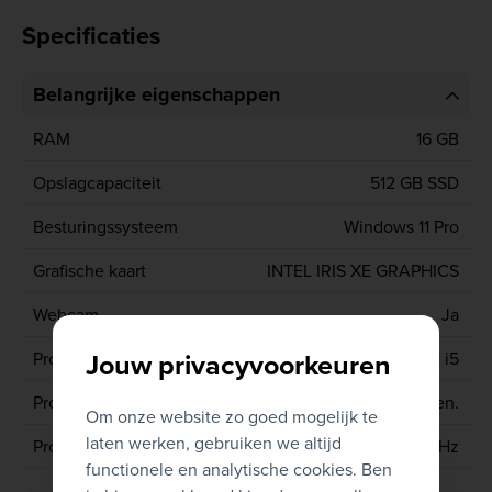
Specificaties
Belangrijke eigenschappen
RAM
16 GB
Opslagcapaciteit
512 GB SSD
Besturingssysteem
Windows 11 Pro
Grafische kaart
INTEL IRIS XE GRAPHICS
Webcam
Ja
Jouw privacyvoorkeuren
Processor type
CORE i5
Processor generatie
11de gen.
Om onze website zo goed mogelijk te
laten werken, gebruiken we altijd
Processor
1145G7 2.6 GHz
functionele en analytische cookies. Ben