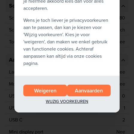
je hiermee akkoord kies dan voor alles
Scherm
accepteren.
Schermresolutie
1920x1080
Wens je toch liever je privacyvoorkeuren
aan te passen, dan kan je kiezen voor
Schermgrootte
13.3 inch
'Wijzig voorkeuren'. Kies je voor
'weigeren', dan maken we enkel gebruik
Touchscreen
Nee
van functionele cookies. Achteraf
aanpassen kan altijd via onze cookies
Aansluitingen
pagina.
Lan poort
Nee
Mobiel netwerk
Nee
Weigeren
Aanvaarden
USB 2
0
WIJZIG VOORKEUREN
USB 3
1
USB C
2
Mini display port
Nee