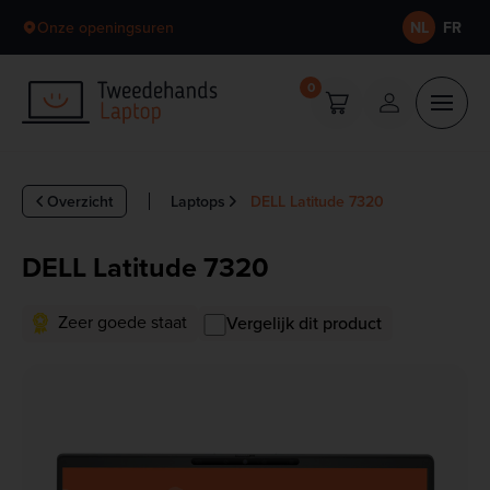
Skip to content
Onze openingsuren
NL
FR
0
Overzicht
Laptops
DELL Latitude 7320
DELL Latitude 7320
Zeer goede staat
Vergelijk dit product