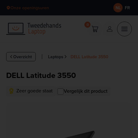
Skip to content
Onze openingsuren
NL
FR
0
Overzicht
Laptops
DELL Latitude 3550
DELL Latitude 3550
Zeer goede staat
Vergelijk dit product