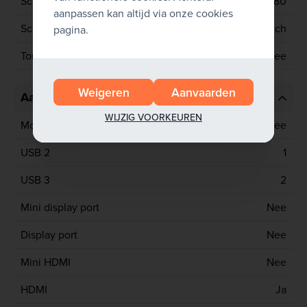
Schermresolutie
1920x1080
aanpassen kan altijd via onze cookies
Schermgrootte
15.6 inch
pagina.
Touchscreen
Nee
Weigeren
Aanvaarden
Aansluitingen
WIJZIG VOORKEUREN
Mobiel netwerk
Nee
USB 2
1
USB 3
2
Mini display port
Nee
Display port
Nee
Mini HDMI
Nee
HDMI
Ja