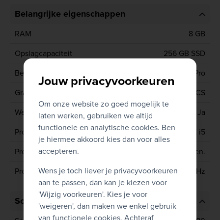
Belangrijke eigenschappen
RAM
8 GB
Opslagcapaciteit
256 GB SSD
Besturingssysteem
Windows 11 Pro
Jouw privacyvoorkeuren
Grafische kaart
INTEL IRIS XE GRAPHICS
Om onze website zo goed mogelijk te
Webcam
Ja
laten werken, gebruiken we altijd
functionele en analytische cookies. Ben
Processor type
CORE i5
je hiermee akkoord kies dan voor alles
accepteren.
Processor generatie
13de gen.
Wens je toch liever je privacyvoorkeuren
Processor
1335U 1.3 GHz
aan te passen, dan kan je kiezen voor
'Wijzig voorkeuren'. Kies je voor
Scherm
'weigeren', dan maken we enkel gebruik
van functionele cookies. Achteraf