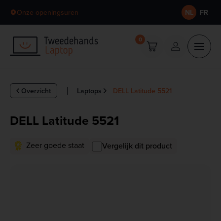
Skip to content
Onze openingsuren
NL
FR
0
Overzicht
Laptops
DELL Latitude 5521
DELL Latitude 5521
Zeer goede staat
Vergelijk dit product