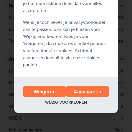
je hiermee akkoord kies dan voor alles
Scherm
accepteren.
Schermresolutie
1920x1080
Wens je toch liever je privacyvoorkeuren
aan te passen, dan kan je kiezen voor
Schermgrootte
15.6 inch
'Wijzig voorkeuren'. Kies je voor
Touchscreen
Nee
'weigeren', dan maken we enkel gebruik
van functionele cookies. Achteraf
aanpassen kan altijd via onze cookies
Aansluitingen
pagina.
Lan poort
Ja
Mobiel netwerk
Nee
Weigeren
Aanvaarden
USB 2
0
WIJZIG VOORKEUREN
USB 3
3
USB C
1
Mini display port
Nee