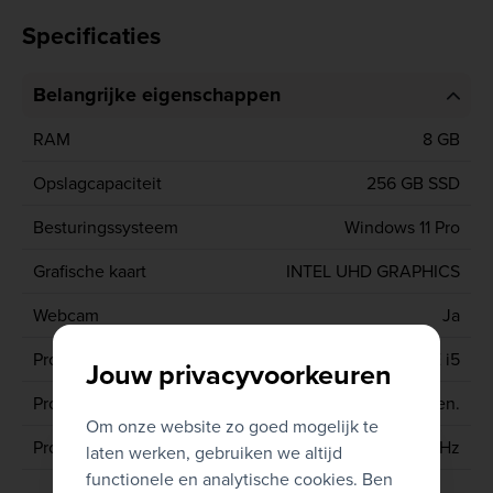
Specificaties
Belangrijke eigenschappen
RAM
8 GB
Opslagcapaciteit
256 GB SSD
Besturingssysteem
Windows 11 Pro
Grafische kaart
INTEL UHD GRAPHICS
Webcam
Ja
Processor type
CORE i5
Jouw privacyvoorkeuren
Processor generatie
11de gen.
Om onze website zo goed mogelijk te
Processor
11400H 2.7 GHz
laten werken, gebruiken we altijd
functionele en analytische cookies. Ben