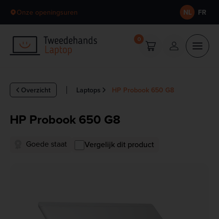
Skip to content
Onze openingsuren
NL
FR
0
Overzicht
Laptops
HP Probook 650 G8
HP Probook 650 G8
Goede staat
Vergelijk dit product