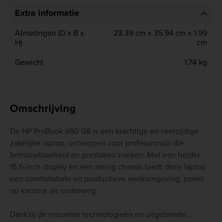
Extra informatie
Afmetingen (D x B x
23.39 cm x 35.94 cm x 1.99
H)
cm
Gewicht
1.74 kg
Omschrijving
De HP ProBook 650 G8 is een krachtige en veelzijdige
zakelijke laptop, ontworpen voor professionals die
betrouwbaarheid en prestaties zoeken. Met een helder
15,6-inch display en een stevig chassis biedt deze laptop
een comfortabele en productieve werkomgeving, zowel
op kantoor als onderweg.
Dankzij de nieuwste technologieën en uitgebreide