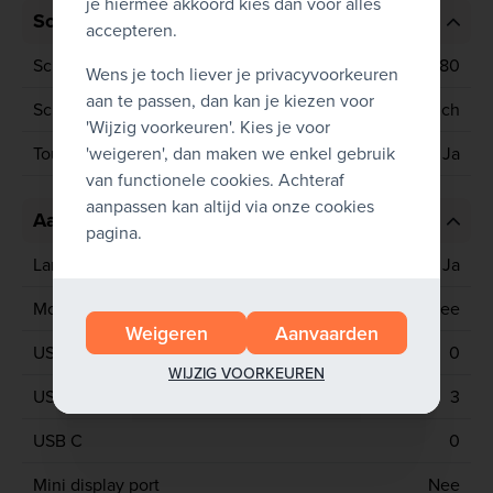
je hiermee akkoord kies dan voor alles
Scherm
accepteren.
Schermresolutie
1920x1080
Wens je toch liever je privacyvoorkeuren
aan te passen, dan kan je kiezen voor
Schermgrootte
15.6 inch
'Wijzig voorkeuren'. Kies je voor
'weigeren', dan maken we enkel gebruik
Touchscreen
Ja
van functionele cookies. Achteraf
aanpassen kan altijd via onze cookies
Aansluitingen
pagina.
Lan poort
Ja
Mobiel netwerk
Nee
Weigeren
Aanvaarden
USB 2
0
WIJZIG VOORKEUREN
USB 3
3
USB C
0
Mini display port
Nee