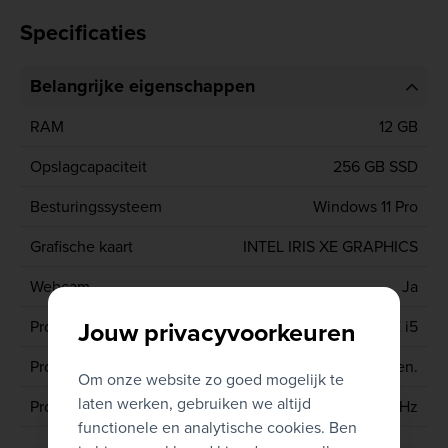
Specificaties
Belangrijke eigenschappen
RAM
12 GB
Opslagcapaciteit
256 GB SSD
Besturingssysteem
Windows 11 Pro
Grafische kaart
INTEL IRIS XE GRAPHICS
Webcam
Ja
Jouw privacyvoorkeuren
Processor type
CORE i5
Processor generatie
11de gen.
Om onze website zo goed mogelijk te
laten werken, gebruiken we altijd
Processor
1135G7 2.4 GHz
functionele en analytische cookies. Ben