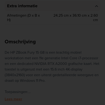
Extra informatie
Afmetingen (D x B x
24.25 cm x 36.10 cm x 2.60
H)
cm
Omschrijving
De HP ZBook Fury 15 G8 is een krachtig mobiel
workstation met een 11e generatie Intel Core i7-processor
en een dedicated NVIDIA RTX A2000 grafische kaart. Het
toestel is uitgerust met een 15.6 inch 4K-display
(3840x2160) voor een uiterst gedetailleerde weergave en
draait op Windows 11 Pro.
Toepassingen:
- Grafische en technische professionals: Dankzij de
Lees meer
NVIDIA RTX A2000 videokaart is dit workstation