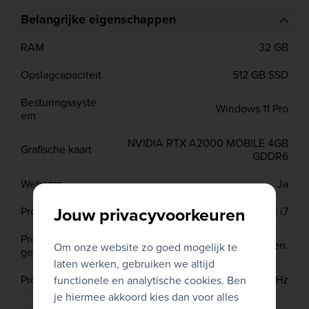
Belangrijke eigenschappen
RAM
32 GB
Opslagcapaciteit
512 GB SSD
Besturingssyste
Windows 11 Pro
em
NVIDIA RTX A2000 MOBILE 4GB
Grafische kaart
GDDR6
Webcam
Ja
Jouw privacyvoorkeuren
Processor type
CORE i7
Processor
11de gen.
Om onze website zo goed mogelijk te
generatie
laten werken, gebruiken we altijd
Processor
11850H 2.5 GHz
functionele en analytische cookies. Ben
je hiermee akkoord kies dan voor alles