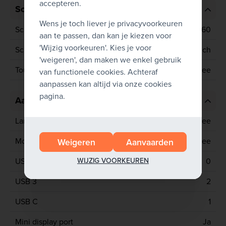
accepteren.
Scherm
Wens je toch liever je privacyvoorkeuren
Schermresolutie
3840x2160
aan te passen, dan kan je kiezen voor
'Wijzig voorkeuren'. Kies je voor
Schermgrootte
15.6 inch
'weigeren', dan maken we enkel gebruik
Touchscreen
Nee
van functionele cookies. Achteraf
aanpassen kan altijd via onze cookies
pagina.
Aansluitingen
Lan poort
Nee
Mobiel netwerk
Nee
Weigeren
Aanvaarden
WIJZIG VOORKEUREN
USB 2
0
USB 3
2
USB C
1
Mini display port
Ja