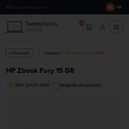
Skip to content
Onze openingsuren
NL
FR
0
Overzicht
Laptops
HP Zbook Fury 15 G8
HP Zbook Fury 15 G8
Zeer goede staat
Vergelijk dit product