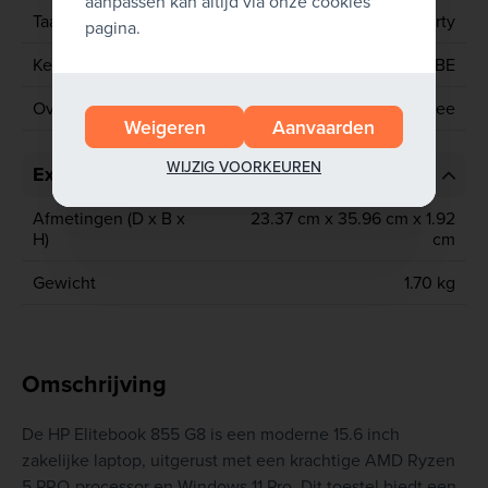
aanpassen kan altijd via onze cookies
Taal toetsenbord
Azerty
pagina.
Keyboard
BE
Overstickerd toetsenbord
Nee
Weigeren
Aanvaarden
WIJZIG VOORKEUREN
Extra informatie
Afmetingen (D x B x
23.37 cm x 35.96 cm x 1.92
H)
cm
Gewicht
1.70 kg
Omschrijving
De HP Elitebook 855 G8 is een moderne 15.6 inch
zakelijke laptop, uitgerust met een krachtige AMD Ryzen
5 PRO-processor en Windows 11 Pro. Dit toestel biedt een