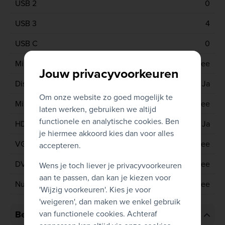
USB 2
0
USB 3
4
USB C
0
Mini display port
Nee
Jouw privacyvoorkeuren
Display port
Ja
Om onze website zo goed mogelijk te
Mini HDMI
Nee
laten werken, gebruiken we altijd
functionele en analytische cookies. Ben
HDMI
Ja
je hiermee akkoord kies dan voor alles
VGA
Nee
accepteren.
DVI
Nee
Wens je toch liever je privacyvoorkeuren
aan te passen, dan kan je kiezen voor
Numeriek toetsenbord
Nee
'Wijzig voorkeuren'. Kies je voor
'weigeren', dan maken we enkel gebruik
van functionele cookies. Achteraf
Bediening