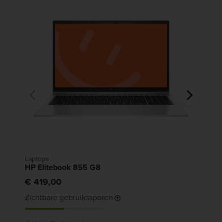
Laptops
L
HP Elitebook 855 G8
H
€ 419,00
€
Zichtbare gebruikssporen
Z