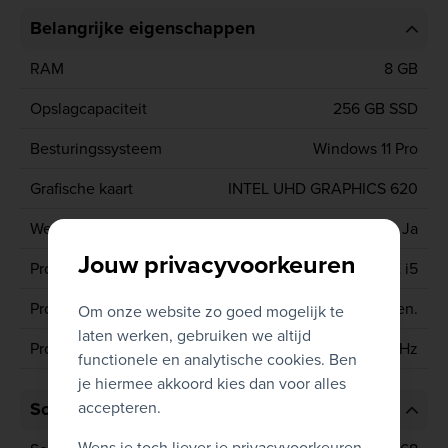
Belangrijke eigenschappen
RAM
8 GB
Opslagcapaciteit
256 GB SSD
Besturingssysteem
Windows 11 Pro
Grafische kaart
INTEL UHD GRAPHICS 620
Webcam
Ja
Jouw privacyvoorkeuren
Processor type
CORE i5
Processor generatie
8ste gen.
Om onze website zo goed mogelijk te
laten werken, gebruiken we altijd
Processor
8365U 1.6 GHz
functionele en analytische cookies. Ben
je hiermee akkoord kies dan voor alles
accepteren.
Scherm
Wens je toch liever je privacyvoorkeuren