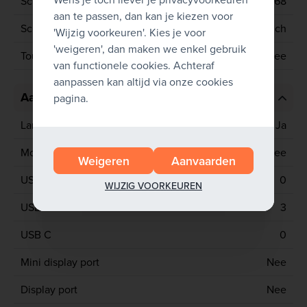
Schermresolutie
1366x768
aan te passen, dan kan je kiezen voor
Schermgrootte
14 inch
'Wijzig voorkeuren'. Kies je voor
'weigeren', dan maken we enkel gebruik
Touchscreen
Nee
van functionele cookies. Achteraf
aanpassen kan altijd via onze cookies
Aansluitingen
pagina.
Lan poort
Ja
Mobiel netwerk
Nee
Weigeren
Aanvaarden
USB 2
0
WIJZIG VOORKEUREN
USB 3
3
USB C
0
Mini display port
Nee
Display port
Nee