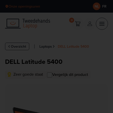
Skip to content
Onze openingsuren
NL
FR
0
Overzicht
Laptops
DELL Latitude 5400
DELL Latitude 5400
Zeer goede staat
Vergelijk dit product