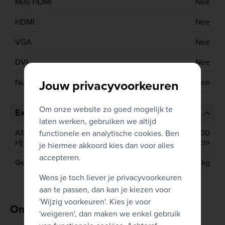
Mini HDMI
Nee
HDMI
Nee
VGA
Nee
DVI
Nee
Jouw privacyvoorkeuren
Numeriek toetsenbord
Nee
Om onze website zo goed mogelijk te
Extra informatie
laten werken, gebruiken we altijd
Afmetingen (D x B x
29.28 cm x 9.26 cm x 29.00
functionele en analytische cookies. Ben
H)
cm
je hiermee akkoord kies dan voor alles
accepteren.
Gewicht
5.02 kg
Wens je toch liever je privacyvoorkeuren
aan te passen, dan kan je kiezen voor
'Wijzig voorkeuren'. Kies je voor
Omschrijving
'weigeren', dan maken we enkel gebruik