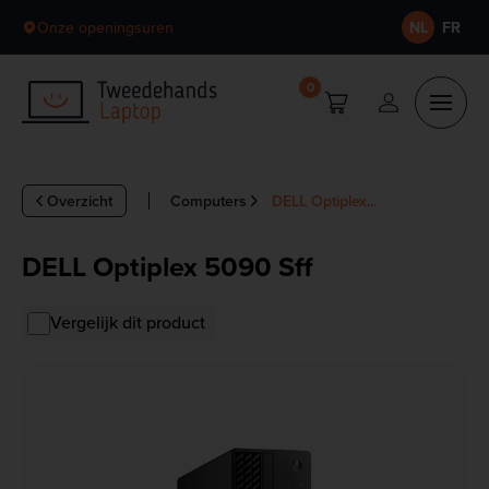
Skip to content
Onze openingsuren
NL
FR
0
Overzicht
Computers
DELL Optiplex...
DELL Optiplex 5090 Sff
Vergelijk dit product