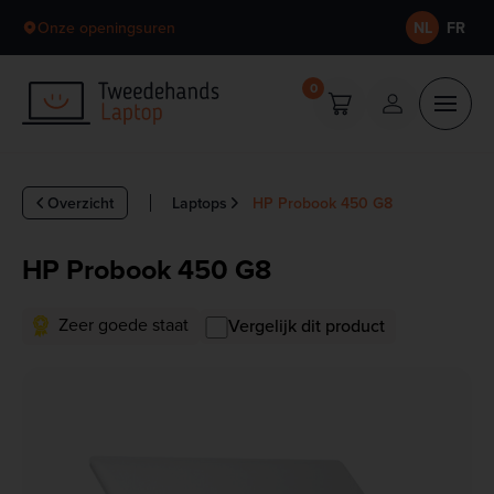
Skip to content
Onze openingsuren
NL
FR
0
Overzicht
Laptops
HP Probook 450 G8
HP Probook 450 G8
Zeer goede staat
Vergelijk dit product