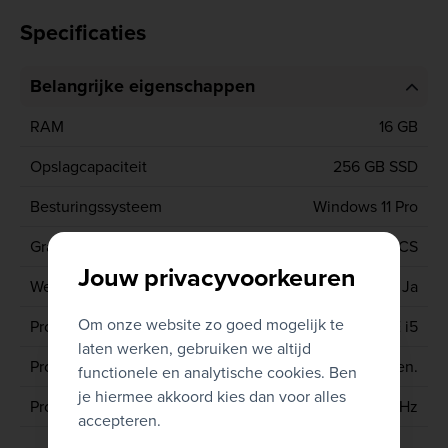
Specificaties
Belangrijke eigenschappen
RAM
16 GB
Opslagcapaciteit
256 GB SSD
Besturingssysteem
Windows 11 Pro
Grafische kaart
INTEL IRIS XE GRAPHICS
Jouw privacyvoorkeuren
Webcam
Ja
Om onze website zo goed mogelijk te
Processor type
CORE i5
laten werken, gebruiken we altijd
Processor generatie
11de gen.
functionele en analytische cookies. Ben
je hiermee akkoord kies dan voor alles
Processor
1135G7 2.4 GHz
accepteren.