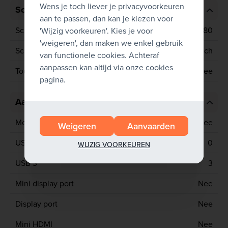
Wens je toch liever je privacyvoorkeuren
Scherm
aan te passen, dan kan je kiezen voor
Schermresolutie
1920x1080
'Wijzig voorkeuren'. Kies je voor
'weigeren', dan maken we enkel gebruik
Schermgrootte
15.6 inch
van functionele cookies. Achteraf
aanpassen kan altijd via onze cookies
Touchscreen
Nee
pagina.
Aansluitingen
Mobiel netwerk
Nee
Weigeren
Aanvaarden
USB 2
0
WIJZIG VOORKEUREN
USB 3
3
Mini display port
Nee
Display port
Nee
Mini HDMI
Nee