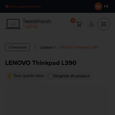
Skip to content
Onze openingsuren
NL
FR
0
Overzicht
Laptops
LENOVO Thinkpad L390
LENOVO Thinkpad L390
Zeer goede staat
Vergelijk dit product