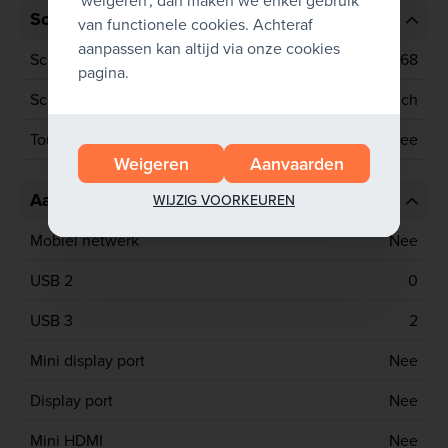
'weigeren', dan maken we enkel gebruik
Scherm
van functionele cookies. Achteraf
aanpassen kan altijd via onze cookies
Schermresolutie
1366x768
pagina.
Schermgrootte
13.3 inch
Touchscreen
Nee
Weigeren
Aanvaarden
Aansluitingen
WIJZIG VOORKEUREN
Mobiel netwerk
Nee
USB 2
0
USB 3
2
Mini display port
Nee
Display port
Nee
Mini HDMI
Nee