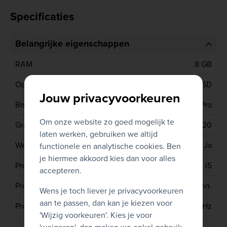
Specificaties
Belangrijke eigenschappen
RAM
8 GB
Opslagcapaciteit
256 GB SSD
Jouw privacyvoorkeuren
Besturingssysteem
Windows 11 Pro
Om onze website zo goed mogelijk te
Grafische kaart
INTEL UHD GRAPHICS 620
laten werken, gebruiken we altijd
Webcam
Ja
functionele en analytische cookies. Ben
je hiermee akkoord kies dan voor alles
Processor type
CORE i5
accepteren.
Processor generatie
8ste gen.
Wens je toch liever je privacyvoorkeuren
aan te passen, dan kan je kiezen voor
Processor
8265U 1.6 GHz
'Wijzig voorkeuren'. Kies je voor