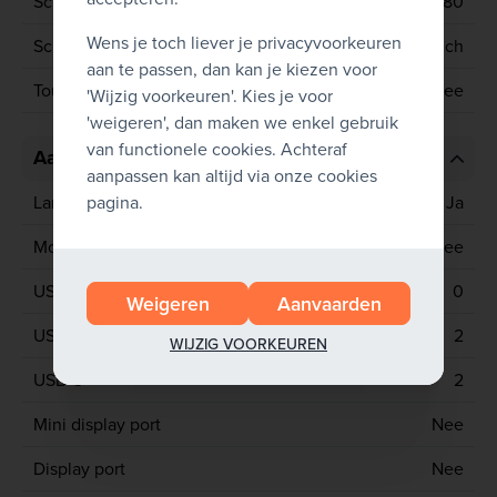
Schermresolutie
1920x1080
Wens je toch liever je privacyvoorkeuren
Schermgrootte
15.6 inch
aan te passen, dan kan je kiezen voor
Touchscreen
Nee
'Wijzig voorkeuren'. Kies je voor
'weigeren', dan maken we enkel gebruik
van functionele cookies. Achteraf
Aansluitingen
aanpassen kan altijd via onze cookies
pagina.
Lan poort
Ja
Mobiel netwerk
Nee
USB 2
0
Weigeren
Aanvaarden
USB 3
2
WIJZIG VOORKEUREN
USB C
2
Mini display port
Nee
Display port
Nee