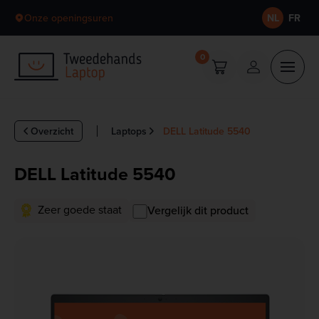
Skip to content
Onze openingsuren
NL
FR
0
Overzicht
Laptops
DELL Latitude 5540
DELL Latitude 5540
Zeer goede staat
Vergelijk dit product