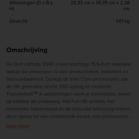
Afmetingen (D x B x
23.33 cm x 35.78 cm x 2.28
H)
cm
Gewicht
1.61 kg
Omschrijving
De Dell Latitude 5540 is een krachtige 15,6-inch zakelijke
laptop die ontworpen is voor productiviteit, mobiliteit en
betrouwbaarheid. Dankzij de Intel Core-processoren van
de 13e generatie, snelle SSD-opslag en moderne
Thunderbolt™ 4-aansluitingen werk je moeiteloos, zowel
op kantoor als onderweg. Het Full HD-scherm, het
numerieke toetsenbord en de robuuste behuizing maken
deze laptop tot een uitstekende keuze voor professioneel
gebruik en thuiswerk.
Lees meer